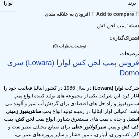
برند
لوارا
Add to compare
افزودن به علاقه مندی
دسته:
پمپ لجن کش
اشتراک‌گذاری:
توضیحات
نظرات (0)
توضیحات
فروش پمپ لجن کش لوارا (Lowara) سری
Domo
شرکت
لوارا (Lowara)
در سال 1986 در کشور ایتالیا فعالیت خود را
آغاز کرد. این شرکت یکی از مجموعه های تولید کننده انواع پمپ
سانتریفیوژ و راه حل های اقتصادی برای گردش آب تمیز و آلوده می
باشد. کمپانی لوارا ایتالیا در زمینه تولید انواع پمپ
سانتریفیوژ زمینی
استیل
و چدنی، پمپ های مستغرق شناور، انواع پمپ
لجن کش
، پمپ
کف کش
و پمپ
سیرکولاتور خطی
برای صنایع مختلف نظیر نفت و
گاز، کشاورزی، آبیاری، تامین فشار و سایر پروژه های عمرانی،