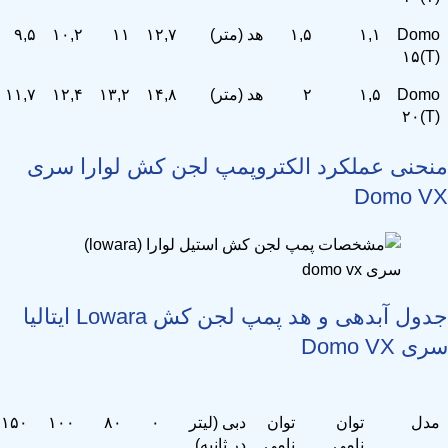
Domo
۱,۱
۱,۵
هد (متر)
۱۲,۷
۱۱
۱۰,۲
۹,۵
۱۵(T)
Domo
۱,۵
۲
هد (متر)
۱۴,۸
۱۳,۲
۱۲,۴
۱۱,۷
۲۰(T)
منحنی عملکرد الکتروپمپ لجن کش لوارا سری
Domo VX
جدول آبدهی و هد پمپ لجن کش Lowara ایتالیا
سری Domo VX
مدل
توان
توان
دبی (لیتر
۰
۸۰
۱۰۰
۱۵۰
نامی
نامی
در ثانیه)