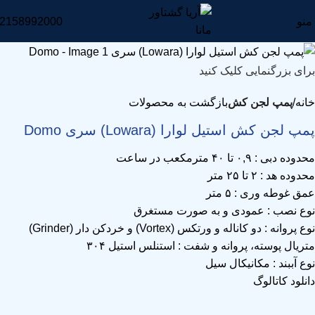
منو
2158992000
برای بزرگنمایی کلیک کنید
خانه
پمپ لجن کش
بازگشت به محصولات
پمپ لجن کش استیل لوارا (Lowara) سری Domo
محدوده دبی : ۰,۹ تا ۴۰ مترمکعب در ساعت
محدوده هد : ۲ تا ۲۵ متر
عمق غوطه وری : ۵ متر
نوع نصب : عمودی و به صورت مستغرق
نوع پروانه : دو کاناله و ورتکس (Vortex) و خردکن دار (Grinder)
متریال پوسته، پروانه و شفت : استنلس استیل ۳۰۴
نوع آببند : مکانیکال سیل
دانلود کاتالوگ