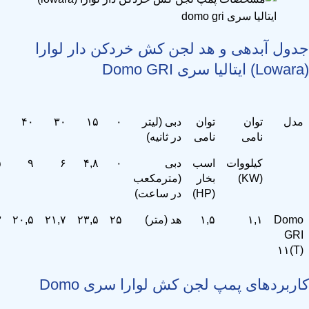
جدول آبدهی و هد لجن کش خردکن دار لوارا
(Lowara) ایتالیا سری Domo GRI
مدل
توان
توان
دبی (لیتر
۰
۱۵
۳۰
۴۰
۰
نامی
نامی
در ثانیه)
کیلووات
اسب
دبی
۰
۴,۸
۶
۹
۵
(KW)
بخار
(مترمکعب
(HP)
در ساعت)
Domo
۱,۱
۱,۵
هد (متر)
۲۵
۲۳,۵
۲۱,۷
۲۰,۵
۳
GRI
۱۱(T)
کاربردهای پمپ لجن کش لوارا سری Domo