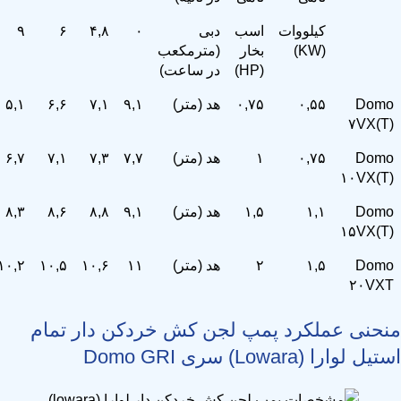
کیلووات
اسب
دبی
۰
۴,۸
۶
۹
(KW)
بخار
(مترمکعب
(HP)
در ساعت)
Domo
۰,۵۵
۰,۷۵
هد (متر)
۹,۱
۷,۱
۶,۶
۵,۱
۷VX(T)
Domo
۰,۷۵
۱
هد (متر)
۷,۷
۷,۳
۷,۱
۶,۷
۱۰VX(T)
Domo
۱,۱
۱,۵
هد (متر)
۹,۱
۸,۸
۸,۶
۸,۳
۱۵VX(T)
Domo
۱,۵
۲
هد (متر)
۱۱
۱۰,۶
۱۰,۵
۱۰,۲
۲۰VXT
منحنی عملکرد پمپ لجن کش خردکن دار تمام
استیل لوارا (Lowara) سری Domo GRI