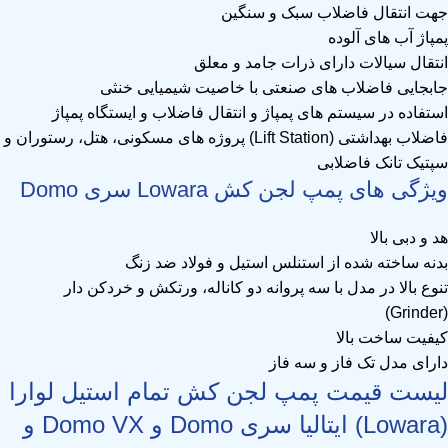
جهت انتقال فاضلاب سبک و سنگین
پمپاژ آب های آلوده
انتقال سیالات دارای ذرات جامد و معلق
جابجایی فاضلاب های صنعتی با خاصیت شیمیایی خنثی
استفاده در سیستم های پمپاژ و انتقال فاضلاب و ایستگاه پمپاژ
فاضلاب بهداشتی (Lift Station) پروژه های مسکونی، هتل، رستوران و
سپتیک تانک فاضلابی
ویژگی های پمپ لجن کش Lowara سری Domo
هد و دبی بالا
بدنه ساخته شده از استنلس استیل و فولاد ضد زنگ
تنوع بالا در مدل با سه پروانه دو کاناله، ورتکش و خردکن دار
(Grinder)
کیفیت ساخت بالا
دارای مدل تک فاز و سه فاز
لیست قیمت پمپ لجن کش تمام استیل لوارا
(Lowara) ایتالیا سری Domo و Domo VX و