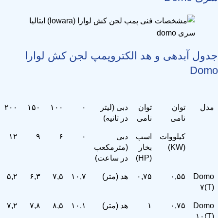
جدول آبدهی و هد الکتروپمپ لجن کش لوارا
Domo
مدل
توان
توان
دبی (لیتر
۰
۱۰۰
۱۵۰
۲۰۰
نامی
نامی
در ثانیه)
کیلووات
اسب
دبی
۰
۶
۹
۱۲
(KW)
بخار
(مترمکعب
(HP)
در ساعت)
Domo
۰,۵۵
۰,۷۵
هد (متر)
۱۰,۷
۷,۵
۶,۳
۵,۲
۷(T)
Domo
۰,۷۵
۱
هد (متر)
۱۰,۱
۸,۵
۷,۸
۷,۲
۱۰(T)