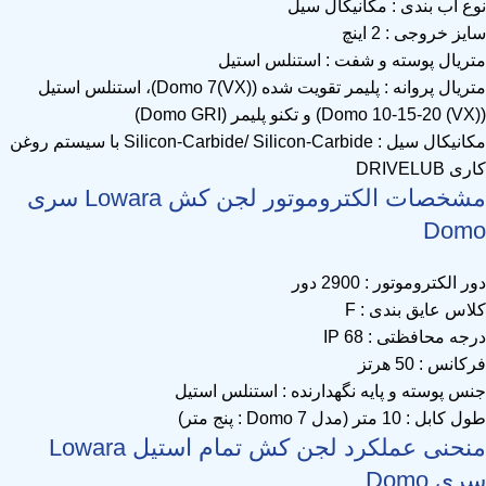
نوع آب بندی : مکانیکال سیل
سایز خروجی : 2 اینچ
متریال پوسته و شفت : استنلس استیل
متریال پروانه : پلیمر تقویت شده (Domo 7(VX))، استنلس استیل
(Domo 10-15-20 (VX)) و تکنو پلیمر (Domo GRI)
مکانیکال سیل : Silicon-Carbide/ Silicon-Carbide با سیستم روغن
کاری DRIVELUB
مشخصات الکتروموتور لجن کش Lowara سری
Domo
دور الکتروموتور : 2900 دور
کلاس عایق بندی : F
درجه محافظتی : IP 68
فرکانس : 50 هرتز
جنس پوسته و پایه نگهدارنده : استنلس استیل
طول کابل : 10 متر (مدل Domo 7 : پنج متر)
منحنی عملکرد لجن کش تمام استیل Lowara
سری Domo