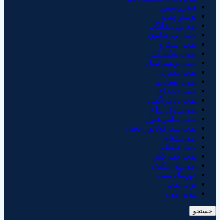
هیدروموتور
بوستر پمپ
پمپ آب خانگی
پمپ آب صابون
پمپ اسکرو
پمپ بشکه کش
پمپ پریستالتیک
پمپ پلیمری
پمپ پیستونی
پمپ دنده ای
پمپ دیافراگمی
پمپ روغن داغ
پمپ سانتریفیوژ
پمپ سیرکولاتور خطی
پمپ شناور
پمپ طبقاتی
پمپ کف کش
پمپ لجن کش
دوزینگ پمپ
لوب پمپ
مونو پمپ
جستجو