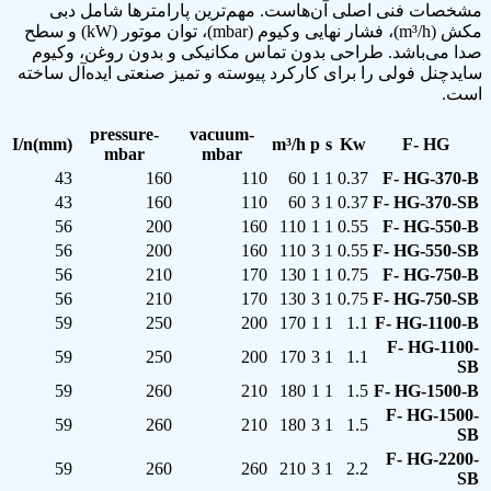
مشخصات فنی اصلی آن‌هاست. مهم‌ترین پارامترها شامل دبی
مکش (m³/h)، فشار نهایی وکیوم (mbar)، توان موتور (kW) و سطح
صدا می‌باشد. طراحی بدون تماس مکانیکی و بدون روغن، وکیوم
سایدچنل فولی را برای کارکرد پیوسته و تمیز صنعتی ایده‌آل ساخته
است.
pressure-
vacuum-
I/n(mm)
m³/h
p
s
Kw
F- HG
mbar
mbar
43
160
110
60
1
1
0.37
F- HG-370-B
43
160
110
60
3
1
0.37
F- HG-370-SB
56
200
160
110
1
1
0.55
F- HG-550-B
56
200
160
110
3
1
0.55
F- HG-550-SB
56
210
170
130
1
1
0.75
F- HG-750-B
56
210
170
130
3
1
0.75
F- HG-750-SB
59
250
200
170
1
1
1.1
F- HG-1100-B
F- HG-1100-
59
250
200
170
3
1
1.1
SB
59
260
210
180
1
1
1.5
F- HG-1500-B
F- HG-1500-
59
260
210
180
3
1
1.5
SB
F- HG-2200-
59
260
260
210
3
1
2.2
SB