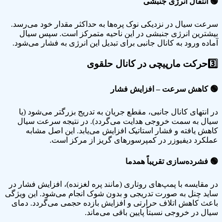
🟢
انتقال انرژی جنبشی
سرعت سیال در نزدیکی نوک پره‌ها به حداکثر مقدار خود می‌رسد.
بیشترین انرژی جنبشی در این ناحیه متمرکز است. سپس سیال
آماده ورود به کانال جانبی برای تبدیل این انرژی به فشار می‌شود.
3️⃣
حرکت مارپیچی در کانال حلقوی
🟢
کاهش سرعت – افزایش فشار
در انتهای کانال جانبی، مقطع جریان به تدریج بزرگتر می‌شود (یا
سیال به سمت خروجی هدایت می‌گردد). در نتیجه سرعت سیال
کاهش یافته و فشار استاتیک افزایش می‌یابد. این اصل مشابه
عملکرد دیفیوزر در کمپرسورهای گریز از مرکز است.
🟢
فشرده‌سازی تقریباً همدما
در مقایسه با پمپ‌های روتاری (مانند پره لغزنده)، افزایش فشار در
ساید چنل به صورت تدریجی و بدون شوک انجام می‌شود. این ویژگی
باعث کاهش اتلاف حرارتی و افزایش بازده حجمی می‌گردد. دمای
سیال در خروجی نسبتاً پایین باقی می‌ماند.