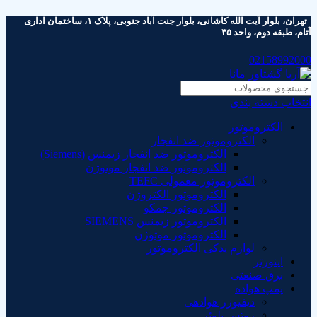
تهران، بلوار آیت الله کاشانی، بلوار جنت آباد جنوبی، پلاک ۱، ساختمان اداری
آتام، طبقه دوم، واحد ۳۵
02158992000
انتخاب دسته بندی
الکتروموتور
الکتروموتور ضد انفجار
الکتروموتور ضد انفجار زیمنس (Siemens)
الکتروموتور ضد انفجار موتوژن
الکتروموتور معمولی TEFC
الکتروموتور الکتروژن
الکتروموتور جمکو
الکتروموتور زیمنس SIEMENS
الکتروموتور موتوژن
لوازم یدکی الکتروموتور
اینورتر
برق صنعتی
پمپ هواده
دیفیوزر هوادهی
روتس بلوئر