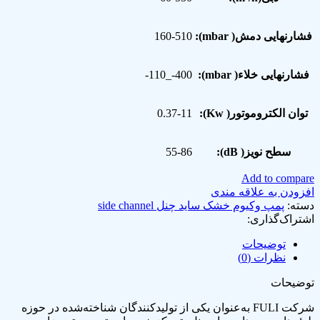
فشارنهایی دمش( mbar):
160-510
فشارنهایی خلاء( mbar):
400-_110-
توان الکتروموتور( Kw):
0.37-11
سطح نویز( dB):
55-86
Add to compare
افزودن به علاقه مندی
دسته:
پمپ وکیوم خشک ساید چنل side channel
اشتراک‌گذاری:
توضیحات
نظرات (0)
توضیحات
شرکت FULI به‌عنوان یکی از تولیدکنندگان شناخته‌شده در حوزه