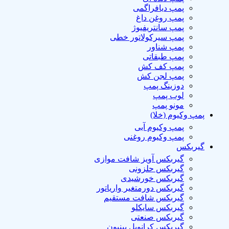
پمپ دیافراگمی
پمپ روغن داغ
پمپ سانتریفیوژ
پمپ سیرکولاتور خطی
پمپ شناور
پمپ طبقاتی
پمپ کف کش
پمپ لجن کش
دوزینگ پمپ
لوب پمپ
مونو پمپ
پمپ وکیوم (خلا)
پمپ وکیوم آبی
پمپ وکیوم روغنی
گیربکس
گیربکس آویز شافت موازی
گیربکس حلزونی
گیربکس خورشیدی
گیربکس دورمتغیر واریاتور
گیربکس شافت مستقیم
گیربکس سایکلو
گیربکس صنعتی
گیربکس کرانویل پینیون