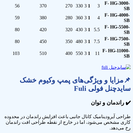
F- HG-3000-
56
370
270
330
3
1
3
SB
F- HG-4000-
59
380
280
360
3
1
4
SB
F- HG-5500-
80
420
320
430
3
1
5.5
SB
F- HG-7500-
80
450
350
480
3
1
7.5
SB
F- HG-11000-
103
510
400
550
3
1
11
SB
📌مزایا و ویژگی‌ها
ی پمپ وکیوم خشک
سایدچنل فولی
Fuli
✔️
راندمان و توان
طراحی آیرودینامیک کانال جانبی باعث افزایش راندمان در محدوده
کاری مشخص می‌شود، اما در خارج از نقطه طراحی افت راندمان
رخ می‌دهد.