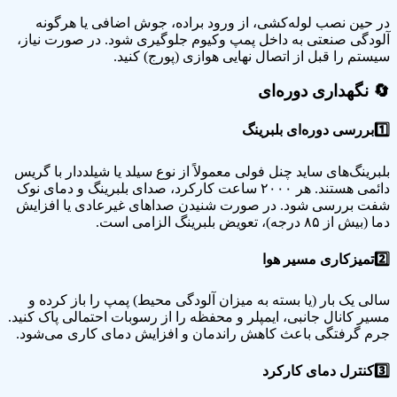
در حین نصب لوله‌کشی، از ورود براده، جوش اضافی یا هرگونه
آلودگی صنعتی به داخل پمپ وکیوم جلوگیری شود. در صورت نیاز،
سیستم را قبل از اتصال نهایی هوازی (پورج) کنید.
🔄
نگهداری دوره‌ای
1️⃣
بررسی دوره‌ای بلبرینگ
بلبرینگ‌های ساید چنل فولی معمولاً از نوع سیلد یا شیلددار با گریس
دائمی هستند. هر ۲۰۰۰ ساعت کارکرد، صدای بلبرینگ و دمای نوک
شفت بررسی شود. در صورت شنیدن صداهای غیرعادی یا افزایش
دما (بیش از ۸۵ درجه)، تعویض بلبرینگ الزامی است.
2️⃣
تمیزکاری مسیر هوا
سالی یک بار (یا بسته به میزان آلودگی محیط) پمپ را باز کرده و
مسیر کانال جانبی، ایمپلر و محفظه را از رسوبات احتمالی پاک کنید.
جرم گرفتگی باعث کاهش راندمان و افزایش دمای کاری می‌شود.
3️⃣
کنترل دمای کارکرد