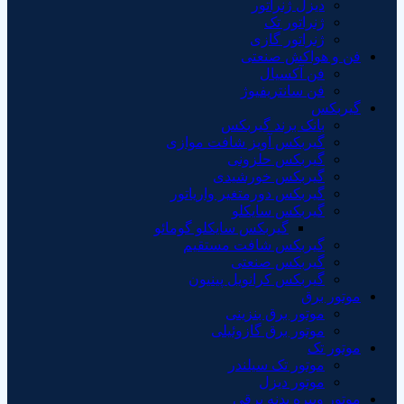
دیزل ژنراتور
ژنراتور تک
ژنراتور گازی
فن و هواکش صنعتی
فن آکسیال
فن سانتریفیوژ
گیربکس
بانک برند گیربکس
گیربکس آویز شافت موازی
گیربکس حلزونی
گیربکس خورشیدی
گیربکس دورمتغیر واریاتور
گیربکس سایکلو
گیربکس سایکلو گومائو
گیربکس شافت مستقیم
گیربکس صنعتی
گیربکس کرانویل پینیون
موتور برق
موتور برق بنزینی
موتور برق گازوئیلی
موتور تک
موتور تک سیلندر
موتور دیزل
موتور ویبره بدنه برقی