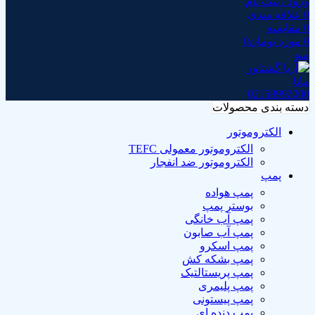
ورود / ثبت نام
0
علاقه مندی
0
مقايسه
0
مورد
تومان
0
منو
02158992000
دسته بندی محصولات
الکتروموتور
الکتروموتور معمولی TEFC
الکتروموتور ضد انفجار
پمپ
پمپ هواده
بوستر پمپ
پمپ آب خانگی
پمپ آب صابون
پمپ اسکرو
پمپ بشکه کش
پمپ پریستالتیک
پمپ پلیمری
پمپ پیستونی
پمپ دنده ای