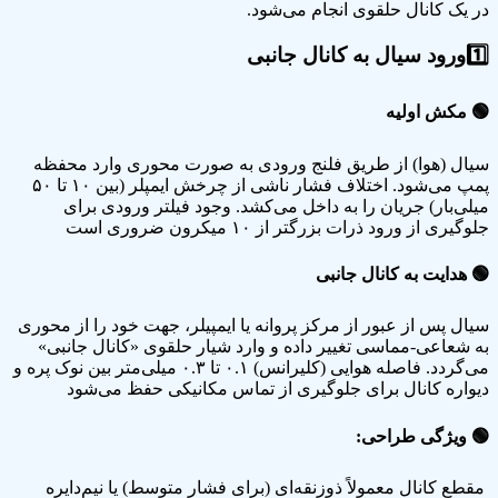
در یک کانال حلقوی انجام می‌شود.
1️⃣
ورود سیال به کانال جانبی
🟢
مکش اولیه
سیال (هوا) از طریق فلنج ورودی به صورت محوری وارد محفظه
پمپ می‌شود. اختلاف فشار ناشی از چرخش ایمپلر (بین ۱۰ تا ۵۰
میلی‌بار) جریان را به داخل می‌کشد. وجود فیلتر ورودی برای
جلوگیری از ورود ذرات بزرگتر از ۱۰ میکرون ضروری است
🟢
هدایت به کانال جانبی
سیال پس از عبور از مرکز پروانه یا ایمپیلر، جهت خود را از محوری
به شعاعی-مماسی تغییر داده و وارد شیار حلقوی «کانال جانبی»
می‌گردد. فاصله هوایی (کلیرانس) ۰.۱ تا ۰.۳ میلی‌متر بین نوک پره و
دیواره کانال برای جلوگیری از تماس مکانیکی حفظ می‌شود
🟢
ویژگی طراحی:
مقطع کانال معمولاً ذوزنقه‌ای (برای فشار متوسط) یا نیم‌دایره