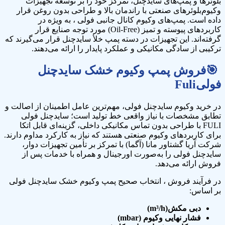
بلوئرها و پمپ‌های سایدچنل، تمرکز خود را بر توسعه تجهیزات
وکیوم‌بلوئرهای صنعتی با راندمان بالا و طراحی بدون روغن قرار
داده است. پمپ‌های وکیوم کانال جانبی فولی ، به ‌ویژه در
کاربردهای پیوسته و تمیز (Oil-Free) مورد توجه صنایع قرار
گرفته‌اند. این تجهیزات در دسته پمپ خلأ سایدچنل قرار می‌گیرند که
ترکیبی از سادگی مکانیکی و عملکرد پایدار را ارائه می‌دهند.
🎯
فروش پمپ وکیوم خشک سایدچنل
فولی
Fuli
در خرید وکیوم سایدچنل فولی، مهم‌ترین عامل اطمینان از اصالت و
تطابق مشخصات با نیاز واقعی خط تولید است؛ سایدچنل فولی
FULI با طراحی بدون تماس مکانیکی داخلی، گزینه‌ای قابل اتکا
برای کاربردهای وکیوم صنعتی هستند که نیاز به کارکرد مداوم دارند.
شرکت آریا گشتاور مانا (آگما) با تمرکز بر تأمین تجهیزات دوار،
سایدچنل فولی را به‌صورت اورجینال و همراه با خدمات پس از
فروش ارائه می‌دهد.
در فرآیند فروش ، انتخاب صحیح پمپ وکیوم خشک سایدچنل فولی
بر اساس:
دبی مکش(m³/h)
فشار نهایی وکیوم (mbar)