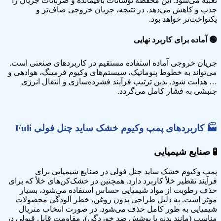
تعبیه می‌شود. این محفظه نوسانات باقیمانده و ضربانات جریان را
جذب و کاهش می‌دهد. در نتیجه، جریان خروجی صاف‌تر و
یکنواخت‌تر خواهد بود.
🟢
آماده برای کاربرد نهایی
جریان خروجی آماده استفاده مستقیم در کاربردهای صنعتی است.
می‌تواند به خطوط پنوماتیک، سیستم‌های وکیوم فرمینگ، هوادهی و
… هدایت شود. بدین ترتیب فرآیند فشرده‌سازی و انتقال انرژی
جنبشی به فشار کامل می‌گردد.
🏭
کاربردها
ی پمپ وکیوم خشک ساید چنل فولی
Fuli
🧪
صنایع
شیمیایی
پمپ وکیوم خشک ساید چنل فولی در صنایع شیمیایی برای
فرآیند تقطیر خلأ کاربرد دارد. همچنین در خشک‌کن‌های خلأ که برای
حذف رطوبت از مواد شیمیایی حساس استفاده می‌شود، بسیار
مؤثر است. به دلیل طراحی بدون روغن، خطر آلودگی محصولات
شیمیایی به طور کامل حذف می‌شود. در صورت انتخاب متریال
مناسب (مانند بدنه با پوشش ضد خوردگی)، مقاومت قابل قبولی در