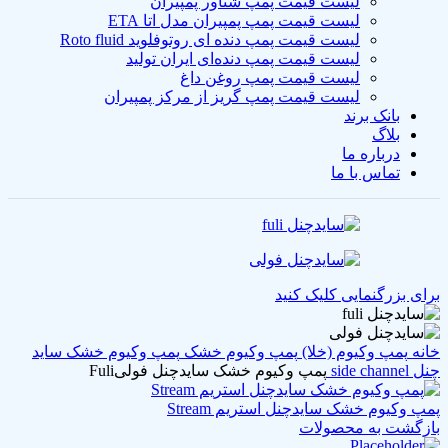
لیست قیمت پمپ شناور پمپیران
لیست قیمت پمپ پمپیران مدل اتا ETA
لیست قیمت پمپ دنده ای روتوفلوید Roto fluid
لیست قیمت پمپ دنده‌ای ایران تولید
لیست قیمت پمپ روغن داغ
لیست قیمت پمپ گریز از مرکز پمپیران
بانک برند
بلاگ
درباره ما
تماس با ما
برای بزرگنمایی کلیک کنید
خانه
پمپ وکیوم (خلا)
پمپ وکیوم خشک
پمپ وکیوم خشک ساید
چنل side channel
پمپ وکیوم خشک سایدچنل فولی‎Fuli
پمپ وکیوم خشک سایدچنل استریم Stream
بازگشت به محصولات