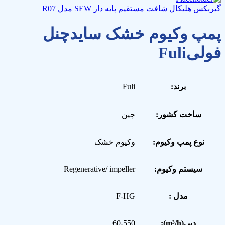
گیربکس هلیکال شافت مستقیم پایه دار SEW مدل R07
پمپ وکیوم خشک سایدچنل
فولی‎Fuli
برند:
Fuli
ساخت کشور:
چین
نوع پمپ وکیوم:
وکیوم خشک
سیستم وکیوم:
Regenerative/ impeller
مدل :
F-HG
دبی(m³/h):
60-550