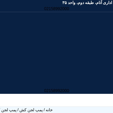
02158992000
02158992000
خانه
پمپ لجن کش
پمپ لجن کش پنتا