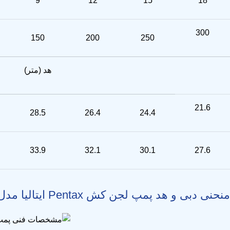
9
12
15
18
300
150
200
250
هد (متر)
21.6
28.5
26.4
24.4
33.9
32.1
30.1
27.6
منحنی دبی و هد پمپ لجن کش Pentax ایتالیا مدل DTRT 400 – 550