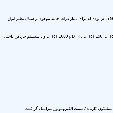
از خانواده پمپ های سانتریفیوژ مستغرق بوده که دارای سیستم تیغه خردکن یا گریندر (with Grinder) بوده که برای پمپاژ ذرات جامد موجود در سیال نظیر انواع
پمپ های لجن کش خردکن دار Pentax سری DTR و DTRT در مدل های DTR / DTRT 150، DTR / DTRT 200، DTRT 300، DTRT 400، DTRT 550، DTRT 750 و DTRT 1000 و با سیستم خردکن داخلی
یلیکون کارباید / سمت الکتروموتور سرامیک گرافیت