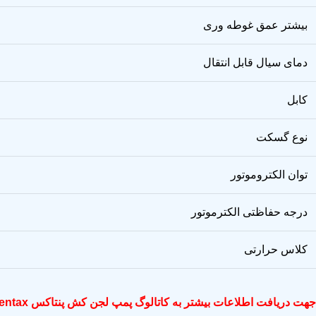
بیشتر عمق غوطه وری
دمای سیال قابل انتقال
کابل
نوع گسکت
توان الکتروموتور
درجه حفاظتی الکترموتور
کلاس حرارتی
جهت دریافت اطلاعات بیشتر به
کاتالوگ پمپ لجن کش پنتاکس Pentax ایتالیا سری DTR / DTRT – دانلود