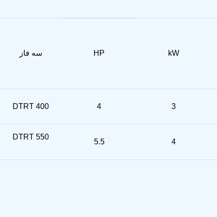
kW
HP
سه فاز
DTRT 400
4
3
DTRT 550
5.5
4