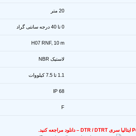
20 متر
0 تا 40 درجه سانتی گراد
H07 RNF, 10 m
لاستیک NBR
1.1 تا 7.5 کیلووات
IP 68
F
مراجعه کنید.