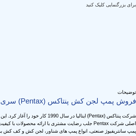
برای بزرگنمایی کلیک کنید
توضیحات
فروش پمپ لجن کش پنتاکس (Pentax) سری DTR / DTRT
شرکت
پنتاکس (Pentax)
ایتالیا در سال 1990 کار خود
اصلی شرکت Pentax جلب رضایت مشتری با ارائه محصولات با کیفیت و خدمات مناسب می باشد. حوزه اصلی فعالیت شرکت پنتاکس تولید انواع پمپ های سانتریفیوژ زمینی و مستغرق نظیر
پمپ سانتریفیوژ صنعتی
، انواع
پمپ های شناور
،
لجن کش
و
کف کش
بر