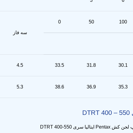
3
6
0
50
100
سه فاز
4.5
33.5
31.8
30.1
5.3
38.6
36.9
35.3