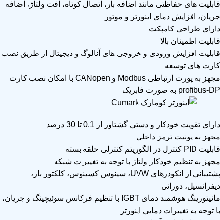
قابلیت های حفاظتی مانند اضافه بار، اتصال کوتاه، افت ولتاژ، اضافه
جریان، افزایش دمای اینورتر و موتور
دارای طراحی کامپکت
قابلیت اطمینان بالا
قابلیت افزایش ورودی و خروجی های آنالوگ و دیجیتال از طریق نصب
کارت های توسعه
مجهز به پورت ارتباطی Modbus و CANopen با امکان نصب کارت
profibus-DP به صورت فابریک
دارای تقویت خودکار و دستی گشتاور از 0.1 تا 30 درصد
مجهز به یونیت ترمز داخلی
قابلیت PID کنترل در الگوریتم کنترلی حلقه بسته
مجهز به تنظیم خودکار ولتاژ با توجه به تغییرات شبکه
پشتیبانی از انکودرهای UVW، سینوس کسینوس، کلکتور باز،
دیفرانسیل، دورانی
مانیتورینگ هوشمند دمای IGBT با تنظیم فرکانس سوئیچینگ و جریان،
با توجه به تغییرات دمایی اینورتر