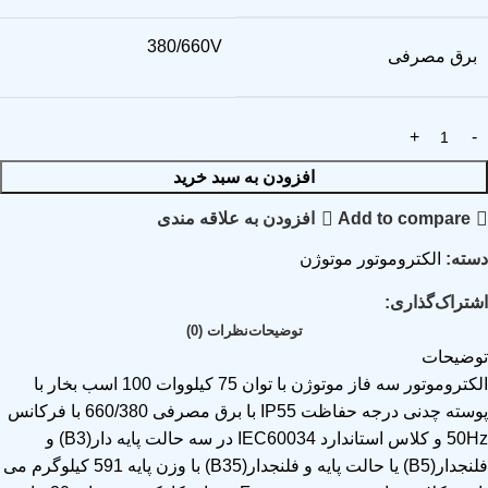
380/660V
برق مصرفی
افزودن به سبد خرید
Add to compare
افزودن به علاقه مندی
دسته:
الکتروموتور موتوژن
اشتراک‌گذاری:
توضیحات
نظرات (0)
توضیحات
الکتروموتور سه فاز موتوژن با توان 75 کیلووات 100 اسب بخار با
پوسته چدنی درجه حفاظت IP55 با برق مصرفی 660/380 با فرکانس
50Hz و کلاس استاندارد IEC60034 در سه حالت پایه دار(B3) و
فلنجدار(B5) یا حالت پایه و فلنجدار(B35) با وزن پایه 591 کیلوگرم می