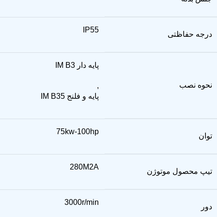
IP55
درجه حفاظتی
پایه دار IM B3
نحوه نصب
,
پایه و فلنج IM B35
75kw-100hp
توان
280M2A
تیپ محصول موتوژن
3000r/min
دور