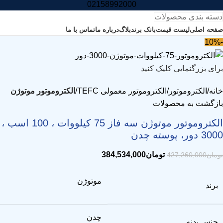
02158992000
دسته بندی محصولات
صفحه اصلی
لیست قیمت
بانک برند
بلاگ
درباره ما
تماس با ما
-10%
برای بزرگنمایی کلیک کنید
خانه
الکتروموتور
الکتروموتور معمولی TEFC
الکتروموتور موتوژن
بازگشت به محصولات
الکتروموتور موتوژن سه فاز 75 کیلووات ، 100 اسب ،
3000 دور، پوسته چدن
تومان
384,534,000
تومان
427,260,000
موتوژن
برند
چدن
جنس بدنه