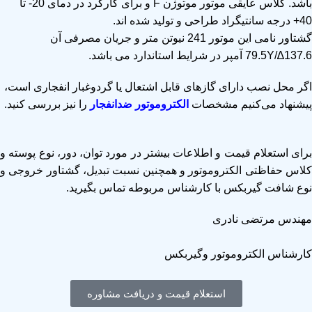
باشد. کلاس عایقی موتور موتوژن F و برای کارکرد در دمای 20- تا
40+ درجه سانتیگراد طراحی و تولید شده اند.
گشتاور نامی این موتور 241 نیوتن متر و جریان مصرفی آن
137.6∆/79.5Y آمپر در شرایط استاندارد می باشد.
اگر محل نصب دارای گازهای قابل اشتعال یا گردوغبار انفجاری است،
پیشنهاد می‌کنیم مشخصات
الکتروموتور ضدانفجار
را نیز بررسی کنید.
برای استعلام قیمت و اطلاعات بیشتر در مورد توان، دور، نوع پوسته و
لاس حفاظتی
الکتروموتور
و همچنین نسبت تبدیل، گشتاور خروجی و
نوع شافت
گیربکس
با کارشناس مربوطه تماس بگیرید.
مهندس مرتضی نادری
کارشناس الکتروموتور وگیربکس
استعلام قیمت و دریافت مشاوره