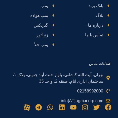
بانک برند
پمپ
بلاگ
پمپ هواده
درباره ما
گیربکس
تماس با ما
ژنراتور
پمپ خلأ
اطلاعات تماس
تهران، آیت الله کاشانی، بلوار جنت آباد جنوبی، پلاک ۱،
ساختمان اداری آتام، طبقه 2، واحد 35
02158992000
info{AT}agmacorp.com