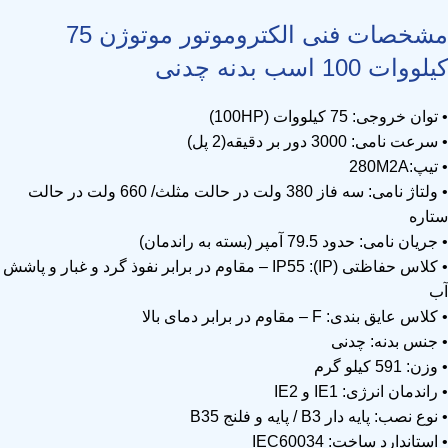
مشخصات فنی الکتروموتور موتوژن 75
کیلووات 100 اسب بدنه چدنی
• توان خروجی: 75 کیلووات (100HP)
• سرعت نامی: 3000 دور بر دقیقه(2 پل)
• تیپ:280M2A
• ولتاژ نامی: سه فاز 380 ولت در حالت مثلث/ 660 ولت در حالت
ستاره
• جریان نامی: حدود 79.5 آمپر (بسته به راندمان)
• کلاس حفاظتی (IP): IP55 – مقاوم در برابر نفوذ گرد و غبار و پاشش
آب
• کلاس عایق بندی: F – مقاوم در برابر دمای بالا
• جنس بدنه: چدنی
• وزن: 591 کیلو گرم
• راندمان انرژی: IE1 و IE2
• نوع نصب: پایه دار B3 / پایه و فلنج B35
• استاندارد ساخت: IEC60034