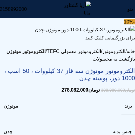
منو
2158992000
-10%
برای بزرگنمایی کلیک کنید
خانه
الکتروموتور
الکتروموتور معمولی TEFC
الکتروموتور موتوژن
بازگشت به محصولات
الکتروموتور موتوژن سه فاز 37 کیلووات ، 50 اسب ،
1000 دور، پوسته چدن
تومان
278,082,000
تومان
308,980,000
برند
موتوژن
جنس بدنه
چدن