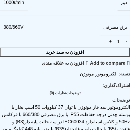
دور
1000r/min
برق مصرفی
380/660V
افزودن به سبد خرید
Add to compare
افزودن به علاقه مندی
دسته:
الکتروموتور موتوژن
اشتراک‌گذاری:
توضیحات
نظرات (0)
توضیحات
الکتروموتور سه فاز موتوژن با توان 37 کیلووات 50 اسب بخار با
پوسته چدنی درجه حفاظت IP55 با برق مصرفی 660/380 با فرکانس
50Hz و کلاس استاندارد IEC60034 در سه حالت پایه دار(B3) و
فلنجدار(B5) یا حالت پایه و فلنجدار(B35) با وزن پایه 448 کیلوگرم می