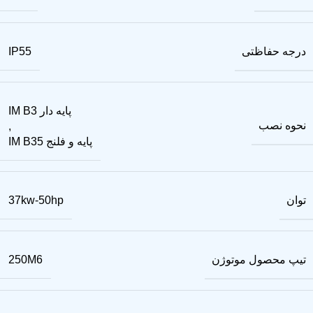
درجه حفاظتی
IP55
پایه دار IM B3
نحوه نصب
,
پایه و فلنج IM B35
توان
37kw-50hp
تیپ محصول موتوژن
250M6