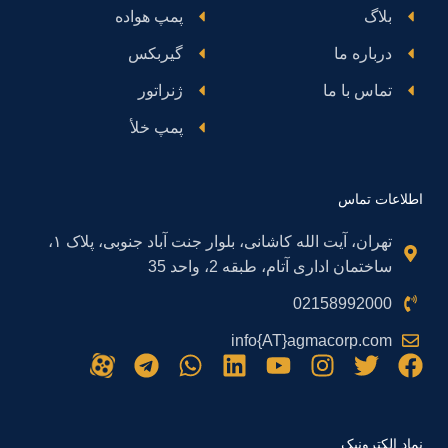
بلاگ
پمپ هواده
درباره ما
گیربکس
تماس با ما
ژنراتور
پمپ خلأ
اطلاعات تماس
تهران، آیت الله کاشانی، بلوار جنت آباد جنوبی، پلاک ۱،
ساختمان اداری آتام، طبقه 2، واحد 35
02158992000
info{AT}agmacorp.com
نماد الکترونیک