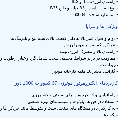
• راندمان انرژی: IE1 و IE2
• نوع نصب: پایه دار B3 / پایه و فلنج B35
• استاندارد ساخت: IEC60034
ویژگی ها و مزایا
• دوام و طول عمر بالا به دلیل کیفیت بالای سیم پیچ و بلبرینگ ها
• عملکرد کم صدا و بدون لرزش
• راندمان بالا و مصرف انرژی بهینه
• مقاومت در برابر شرایط محیطی سخت شامل گرد و غبار، رطوبت و
تغییرات دما
• گارانتی معتبر 18 ماهه کارخانه موتوژن
کاربردهای الکتروموتور موتوژن 37 کیلووات 1000 دور
• راه اندازی و کارکرد پمپ های صنعتی و کشاورزی
• استفاده در فن ها، بلوئرها و سیستمهای تهویه صنعتی
• به کارگیری در دستگاه های صنعتی سبک و متوسط مانند خردکن ها و
میکسرها