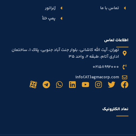
تماس با ما
ژنراتور
پمپ خلأ
اطلاعات تماس
تهران، آیت الله کاشانی، بلوار جنت آباد جنوبی، پلاک ۱، ساختمان
اداری آتام، طبقه 2، واحد 35
02158992000
info{AT}agmacorp.com
نماد الکترونیک