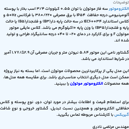
توضیحات
الکتروموتور
سه فاز موتوژن با توان 0.55 کیلووات 3/4 اسب بخار با پوسته
آلومینیومی درجه حفاظت IP54 با برق مصرفی 380/220 با فرکانس 50Hz و
کلاس استاندارد IEC60034 در سه حالت پایه دار(B3) و فلنجدار(B5) یا حالت
پایه و فلنجدار(B35) با وزن پایه 10کیلوگرم می باشد. کلاس عایقی موتور
موتوژن F و برای کارکرد در دمای 20- تا 40+ درجه سانتیگراد طراحی و تولید
شده اند.
گشتاور نامی این موتور 5.84 نیوتن متر و جریان مصرفی آن 2.9∆/1.7Y آمپر
در شرایط استاندارد می باشد.
این مدل یکی از پرکاربردترین محصولات موتوژن است، اما بسته به نیاز پروژه
ممکن است مدل دیگری انتخاب مناسب‌تری باشد. برای مقایسه همه مدل‌ها،
همه محصولات
الکتروموتور موتوژن
را ببینید.
برای استعلام قیمت و اطلاعات بیشتر در مورد توان، دور، نوع پوسته و کلاس
حفاظتی الکتروموتور و همچنین نسبت تبدیل، گشتاور خروجی و نوع شافت
گیربکس
با کارشناس مربوطه تماس بگیرید.
مهندس مرتضی نادری