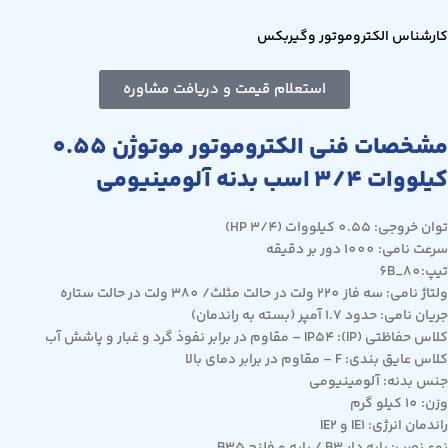
کارشناس الکتروموتور وگیربکس
استعلام قیمت و دریافت مشاوره
مشخصات فنی الکتروموتور موتوژن 0.55
کیلووات 3/4
اسب بدنه آلومینیومی
توان خروجی: 0.55 کیلووات (3/4 HP)
سرعت نامی: 1000 دور بر دقیقه
تیپ:80_6B
ولتاژ نامی: سه فاز 220 ولت در حالت مثلث/ 380 ولت در حالت ستاره
جریان نامی: حدود 1.7 آمپر (بسته به راندمان)
کلاس حفاظتی (IP): IP54 – مقاوم در برابر نفوذ گرد و غبار و پاشش آب
کلاس عایق بندی: F – مقاوم در برابر دمای بالا
جنس بدنه: آلومینیومی
وزن: 10 کیلو گرم
راندمان انرژی: IE1 و IE2