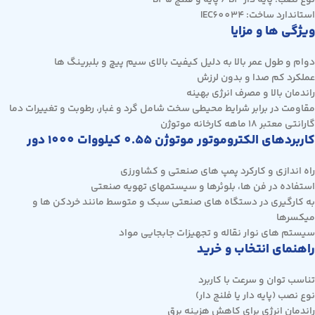
نوع نصب: پایه دار B3 / پایه و فلنج B35
استاندارد ساخت: IEC60034
ویژگی ها و مزایا
دوام و طول عمر بالا به دلیل کیفیت بالای سیم پیچ و بلبرینگ ها
عملکرد کم صدا و بدون لرزش
راندمان بالا و مصرف انرژی بهینه
مقاومت در برابر شرایط محیطی سخت شامل گرد و غبار، رطوبت و تغییرات دما
گارانتی معتبر 18 ماهه کارخانه موتوژن
کاربردهای الکتروموتور موتوژن 0.55 کیلووات 1000 دور
راه اندازی و کارکرد پمپ های صنعتی و کشاورزی
استفاده در فن ها، بلوئرها و سیستمهای تهویه صنعتی
به کارگیری در دستگاه های صنعتی سبک و متوسط مانند خردکن ها و
میکسرها
سیستم های نوار نقاله و تجهیزات جابجایی مواد
راهنمای انتخاب و خرید
تناسب توان و سرعت با کاربرد
نوع نصب (پایه دار یا فلنج دار)
راندمان انرژی برای کاهش هزینه برق