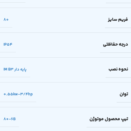
فریم سایز
80
درجه حفاظتی
IP54
نحوه نصب
پایه دار IM B3
توان
0.55kw-3/4hp
تیپ محصول موتوژن
80-6B