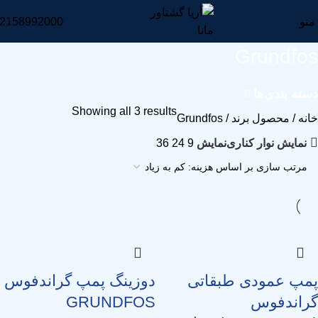
منو
2158992000
Grundfos
دسته بندی‌ها
Showing all 3 results
خانه
محصول برند
Grundfos
نمایش نوار کناری
نمایش
9
24
36
پمپ عمودی طبقاتی
دوزینگ پمپ گراندفوس
گراندفوس
GRUNDFOS