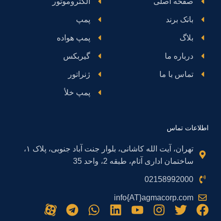
صفحه اصلی
الکتروموتور
بانک برند
پمپ
بلاگ
پمپ هواده
درباره ما
گیربکس
تماس با ما
ژنراتور
پمپ خلأ
اطلاعات تماس
تهران، آیت الله کاشانی، بلوار جنت آباد جنوبی، پلاک ۱،
ساختمان اداری آتام، طبقه 2، واحد 35
02158992000
info{AT}agmacorp.com