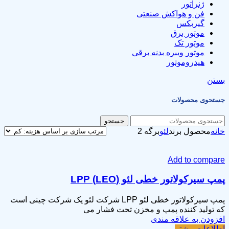
ژنراتور
فن و هواکش صنعتی
گیربکس
موتور برق
موتور تک
موتور ویبره بدنه برقی
هیدروموتور
بستن
جستحوی محصولات
جستجو
خانه
محصول برند
لئو
برگه 2
Add to compare
پمپ سیرکولاتور خطی لئو (LEO) LPP
پمپ سیرکولاتور خطی لئو LPP شرکت لئو یک شرکت چینی است
که تولید کننده پمپ و مخزن تحت فشار می
افزودن به علاقه مندی
اطلاعات بیشتر