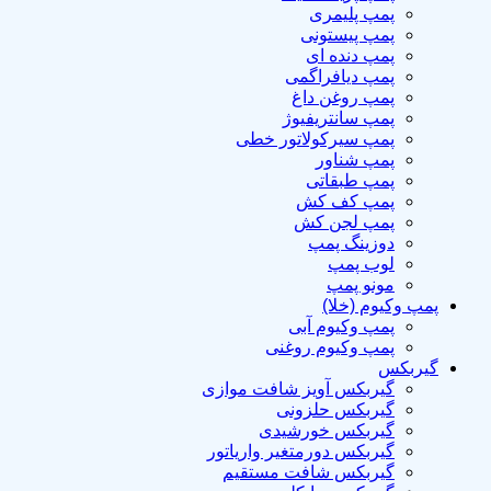
پمپ پلیمری
پمپ پیستونی
پمپ دنده ای
پمپ دیافراگمی
پمپ روغن داغ
پمپ سانتریفیوژ
پمپ سیرکولاتور خطی
پمپ شناور
پمپ طبقاتی
پمپ کف کش
پمپ لجن کش
دوزینگ پمپ
لوب پمپ
مونو پمپ
پمپ وکیوم (خلا)
پمپ وکیوم آبی
پمپ وکیوم روغنی
گیربکس
گیربکس آویز شافت موازی
گیربکس حلزونی
گیربکس خورشیدی
گیربکس دورمتغیر واریاتور
گیربکس شافت مستقیم