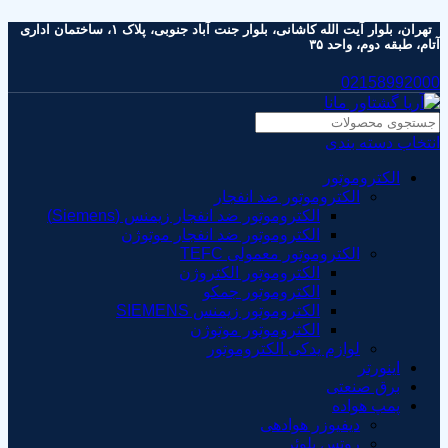
تهران، بلوار آیت الله کاشانی، بلوار جنت آباد جنوبی، پلاک ۱، ساختمان اداری
آتام، طبقه دوم، واحد ۳۵
02158992000
انتخاب دسته بندی
الکتروموتور
الکتروموتور ضد انفجار
الکتروموتور ضد انفجار زیمنس (Siemens)
الکتروموتور ضد انفجار موتوژن
الکتروموتور معمولی TEFC
الکتروموتور الکتروژن
الکتروموتور جمکو
الکتروموتور زیمنس SIEMENS
الکتروموتور موتوژن
لوازم یدکی الکتروموتور
اینورتر
برق صنعتی
پمپ هواده
دیفیوزر هوادهی
روتس بلوئر