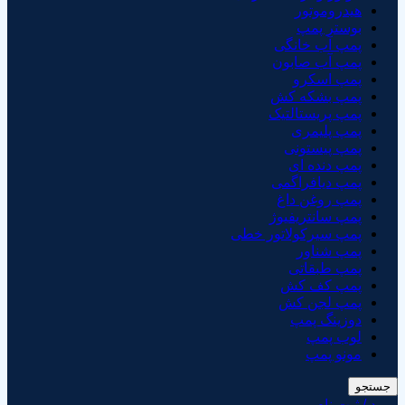
هیدروموتور
بوستر پمپ
پمپ آب خانگی
پمپ آب صابون
پمپ اسکرو
پمپ بشکه کش
پمپ پریستالتیک
پمپ پلیمری
پمپ پیستونی
پمپ دنده ای
پمپ دیافراگمی
پمپ روغن داغ
پمپ سانتریفیوژ
پمپ سیرکولاتور خطی
پمپ شناور
پمپ طبقاتی
پمپ کف کش
پمپ لجن کش
دوزینگ پمپ
لوب پمپ
مونو پمپ
جستجو
ورود / ثبت نام