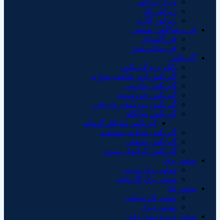
دیزل ژنراتور
ژنراتور تک
ژنراتور گازی
فن و هواکش صنعتی
فن آکسیال
فن سانتریفیوژ
گیربکس
بانک برند گیربکس
گیربکس آویز شافت موازی
گیربکس حلزونی
گیربکس خورشیدی
گیربکس دورمتغیر واریاتور
گیربکس سایکلو
گیربکس سایکلو گومائو
گیربکس شافت مستقیم
گیربکس صنعتی
گیربکس کرانویل پینیون
موتور برق
موتور برق بنزینی
موتور برق گازوئیلی
موتور تک
موتور تک سیلندر
موتور دیزل
موتور ویبره بدنه برقی