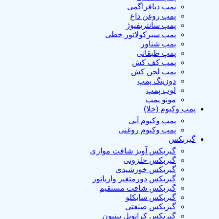
پمپ دیافراگمی
پمپ روغن داغ
پمپ سانتریفیوژ
پمپ سیرکولاتور خطی
پمپ شناور
پمپ طبقاتی
پمپ کف کش
پمپ لجن کش
دوزینگ پمپ
لوب پمپ
مونو پمپ
پمپ وکیوم (خلا)
پمپ وکیوم آبی
پمپ وکیوم روغنی
گیربکس
گیربکس آویز شافت موازی
گیربکس حلزونی
گیربکس خورشیدی
گیربکس دورمتغیر واریاتور
گیربکس شافت مستقیم
گیربکس سایکلو
گیربکس صنعتی
گیربکس کرانویل پینیون