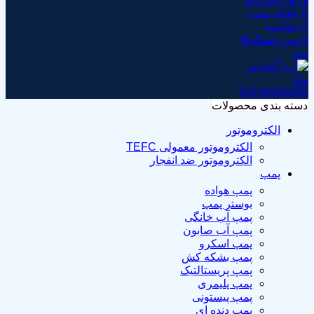
0
علاقه مندی
0
مقايسه
0
مورد
تومان
0
منو
02158992000
دسته بندی محصولات
الکتروموتور
الکتروموتور معمولی TEFC
الکتروموتور ضد انفجار
پمپ
پمپ هواده
بوستر پمپ
پمپ آب خانگی
پمپ آب صابون
پمپ اسکرو
پمپ بشکه کش
پمپ پریستالتیک
پمپ پلیمری
پمپ پیستونی
پمپ دنده ای