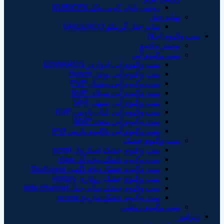
روتس بلوئر کوبی چک KUBICEK
ساید چنل
ساید چنل گرینکو GREENCO
پمپ وکیوم (خلا)
بوستر وکیوم
پمپ وکیوم آبی
پمپ وکیوم آبی ادواردز EDWARDS
پمپ‌ وکیوم آبی بوش Busch
پمپ وکیوم آبی پیشتاز PVP
پمپ وکیوم آبی سبلان SVP
پمپ وکیوم آبی سیهی SIHI
پمپ وکیوم آبی کیان پارس KVP
پمپ وکیوم آبی متحد MVP
پمپ وکیوم آبی واکیوم پارس PVI
پمپ وکیوم خشک
پمپ وکیوم خشک اسکرول scroll
پمپ وکیوم خشک پنجه ای claw
پمپ وکیوم خشک دیافراگمی Diafragmi
پمپ وکیوم خشک روتاری Rotary
پمپ وکیوم خشک ساید چنل side channel
پمپ وکیوم خشک مارپیچ screw
پمپ وکیوم روغنی
ژنراتور