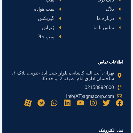
بلاگ
پمپ هواده
درباره ما
گیربکس
تماس با ما
ژنراتور
پمپ خلأ
اطلاعات تماس
تهران، آیت الله کاشانی، بلوار جنت آباد جنوبی، پلاک ۱،
ساختمان اداری آتام، طبقه 2، واحد 35
02158992000
info{AT}agmacorp.com
نماد الکترونیک