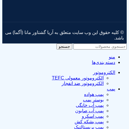
© کلیه حقوق این وب سایت متعلق به آریا گشتاور مانا (آگما) می
باشد.
جستجو
منو
دسته بندی‌ها
الکتروموتور
الکتروموتور معمولی TEFC
الکتروموتور ضد انفجار
پمپ
پمپ هواده
بوستر پمپ
پمپ آب خانگی
پمپ آب صابون
پمپ اسکرو
پمپ بشکه کش
پمپ پریستالتیک