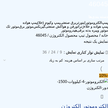
46045
دسته بندی‌ها
پمپ
الکتروموتور
اینورتر
برق صنعتی
پمپ وکیوم (خلا)
پمپ هواده
پمپ هواده و خلاء
ژنراتور
فن و هواکش صنعتی
گیربکس
موتور برق
موتور تک
موتور ویبره بدنه برقی
هیدروموتور
خانه
محصول تیپ محصول الکتروژن
46045
نمایش یک نتیجه
نمایش
9
24
36
نمایش نوار کناری
-10%
الکتروموتور الکتروژن