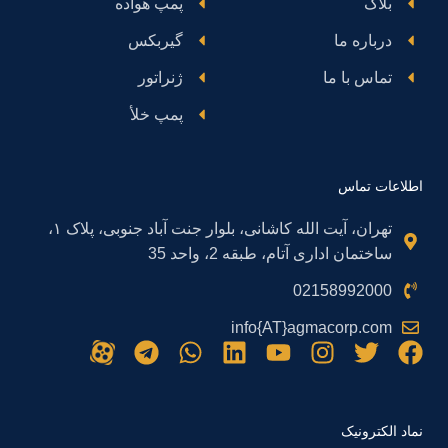
بلاگ
پمپ هواده
درباره ما
گیربکس
تماس با ما
ژنراتور
پمپ خلأ
اطلاعات تماس
تهران، آیت الله کاشانی، بلوار جنت آباد جنوبی، پلاک ۱،
ساختمان اداری آتام، طبقه 2، واحد 35
02158992000
info{AT}agmacorp.com
نماد الکترونیک