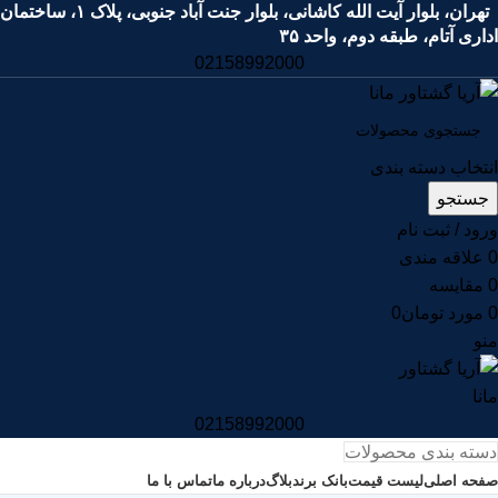
تهران، بلوار آیت الله کاشانی، بلوار جنت آباد جنوبی، پلاک ۱، ساختمان
اداری آتام، طبقه دوم، واحد ۳۵
02158992000
انتخاب دسته بندی
جستجو
ورود / ثبت نام
0
علاقه مندی
0
مقايسه
0
مورد
تومان
0
منو
02158992000
دسته بندی محصولات
صفحه اصلی
لیست قیمت
بانک برند
بلاگ
درباره ما
تماس با ما