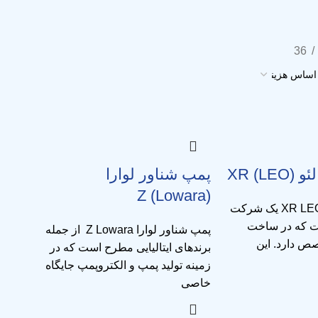
36
LEO) X
پمپ شناور لوارا
(Lowara) Z
پمپ شناور لئو XR LEO یک شرکت
ت که در ساخت
پمپ شناور لوارا Z Lowara از جمله
ص دارد. این
برندهای ایتالیایی مطرح است که در
زمینه تولید پمپ و الکتروپمپ جایگاه
خاصی