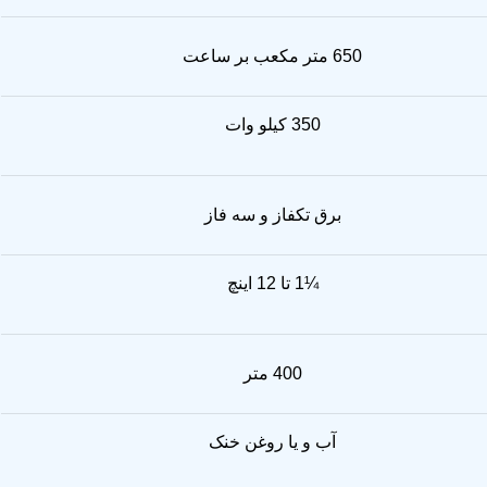
650 متر مکعب بر ساعت
350 کیلو وات
برق تکفاز و سه فاز
¼1 تا 12 اینچ
400 متر
آب و یا روغن خنک