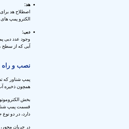
هد:
اصطلاح هد برای 
الکترو پمپ های 
دبی:
وجود عدد دبی پم
آبی که از سطح 
نصب و راه ا
پمپ شناور که تش
همچون ذخیره آب 
بخش الکتروموتور
قسمت پمپ شناور
دارد، در دو نوع
در جریان محور، 