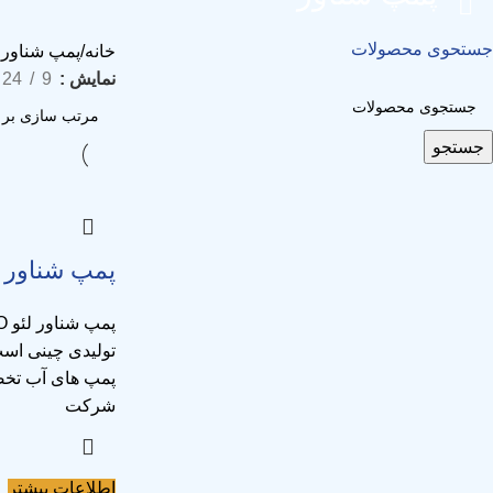
جستحوی محصولات
خانه
پمپ شناور
نمایش
9
24
جستجو
پمپ شناور لئو (R
تولیدی چینی اس
پمپ های آب تخص
شرکت
اطلاعات بیشتر