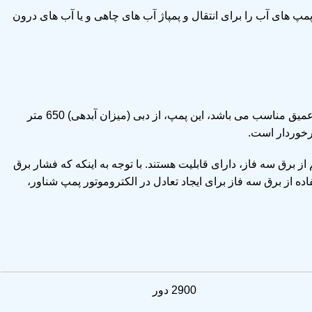
پ های آب را برای انتقال و پمپاژ آب های چاهی و یا آب های درون
از آنجایی که نحوه عملکرد پمپ شناور برای انتقال دهی مایعات از ارتفاعات و چاه های عمیق مناسب می باشد، این پمپ، از دبی (میزان آبدهی) 650 متر
از برق سه فاز، دارای قابلیت هستند. با توجه به اینکه که فشار برق
ر 1000 وات مناسب هستند؛ پس استفاده از برق سه فاز برای ایجاد تعادل در الکتروموتور پمپ شناور،
2900 دور