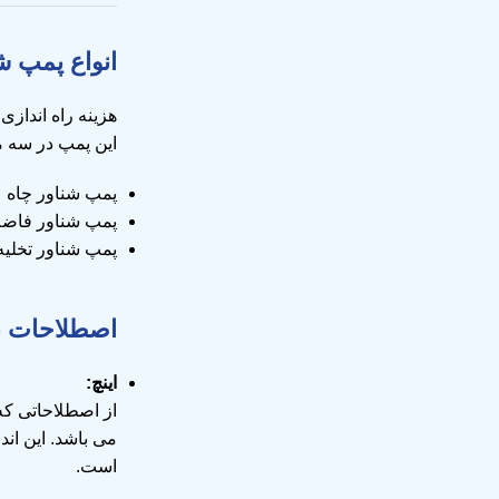
انواع پمپ ش
هزینه راه انداز
این پمپ در سه م
پمپ شناور چاه ع
پمپ شناور فاضلا
پمپ شناور تخلیه
اصطلاحات بک
اینچ:
از اصطلاحاتی که
است.