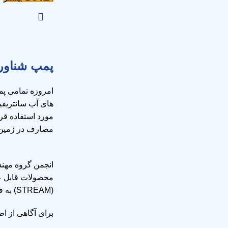
پمپ شناو
امروزه تمامی
پم
های آب سانتریفی
مورد استفاده قرا
مصارف در زمین ها
انجمن گروه مهن
(STREAM) به فروش می رساند.
برای آگاهی از ا