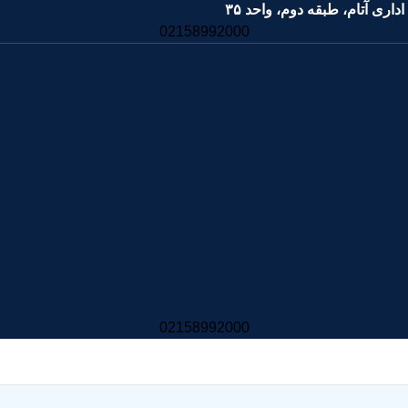
02158992000
02158992000