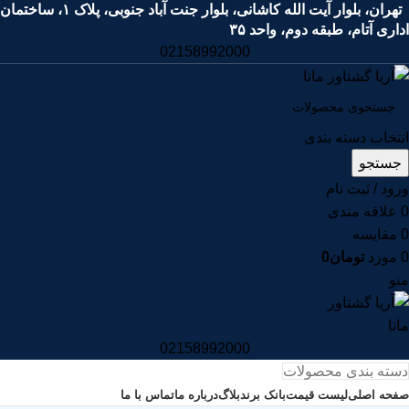
تهران، بلوار آیت الله کاشانی، بلوار جنت آباد جنوبی، پلاک ۱، ساختمان
اداری آتام، طبقه دوم، واحد ۳۵
02158992000
انتخاب دسته بندی
جستجو
ورود / ثبت نام
0
علاقه مندی
0
مقايسه
0
مورد
تومان
0
منو
02158992000
دسته بندی محصولات
صفحه اصلی
لیست قیمت
بانک برند
بلاگ
درباره ما
تماس با ما