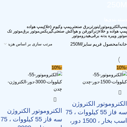
250M
دسته بندی‌ها
پمپ
الکتروموتور
اینورتر
برق صنعتی
پمپ وکیوم (خلا)
پمپ هواده
پمپ هواده و خلاء
ژنراتور
فن و هواکش صنعتی
گیربکس
موتور برق
موتور تک
موتور ویبره بدنه برقی
هیدروموتور
خانه
محصول فریم سایز
250M
-10%
-10%
الکتروموتور الکتروژن
الکتروموتور الکتروژن
سه فاز 55 کیلووات ، 75
سه فاز 55 کیلووات ، 75
اسب بخار ، 1500 دور،