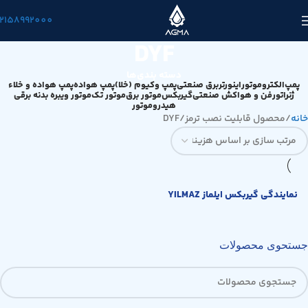
2158992000
DYF
دسته بندی‌ها
پمپ
الکتروموتور
اینورتر
برق صنعتی
پمپ وکیوم (خلا)
پمپ هواده
پمپ هواده و خلاء
ژنراتور
فن و هواکش صنعتی
گیربکس
موتور برق
موتور تک
موتور ویبره بدنه برقی
هیدروموتور
خانه
محصول قابلیت نصب ترمز
DYF
نمایندگی گیربکس ایلماز YILMAZ
جستحوی محصولات